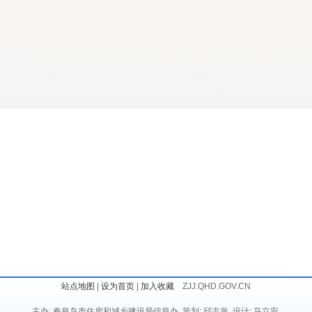
站点地图
|
设为首页
|
加入收藏
ZJJ.QHD.GOV.CN
主办: 秦皇岛市住房和城乡建设局信息办 策划: 邱志泉 设计: 马立安