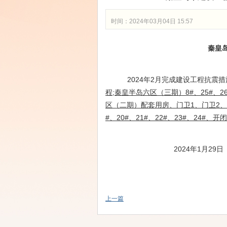
时间：2024年03月04日 15:57
秦皇
2024年2月完成建设工程抗震
程
;
秦皇半岛六区（三期）
8#、25#
区（二期）配套用房、门卫
1、门卫2
#、20#、21#、22#、23#、24#
202
4年1月29日
上一篇