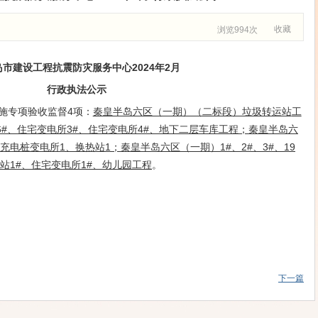
收藏
浏览994次
岛市
建设工程抗震防灾服务中心
20
2
4
年
2
月
行政执法
公示
措施专项验收监督4项：
秦皇半岛六区（一期）（二标段）垃圾转运站
工
、26#、住宅变电所3#、住宅变电所4#、地下二层车库工程
；
秦皇半岛六
、充电桩变电所1、换热站1
；
秦皇半岛六区（一期）
1#、2#、3#、19
、开闭站1#、住宅变电所1#、幼儿园工程
。
下一篇