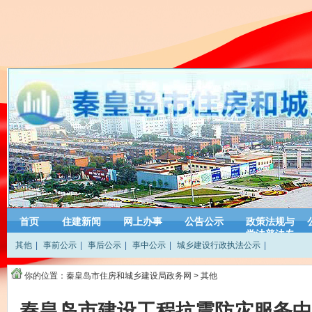
首页
住建新闻
网上办事
公告公示
政策法规与
学法普法专
其他
|
事前公示
|
事后公示
|
事中公示
|
城乡建设行政执法公示
|
栏
你的位置：
秦皇岛市住房和城乡建设局政务网
>
其他
秦皇岛市建设工程抗震防灾服务中心2