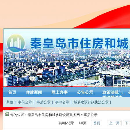
首页
住建新闻
网上办事
公告公示
政策法规与
学法普法专
其他
|
事前公示
|
事后公示
|
事中公示
|
城乡建设行政执法公示
|
栏
你的位置：
秦皇岛市住房和城乡建设局政务网
>
事后公示
共
0
条记录
1
/
0
页
首页
上一页
下