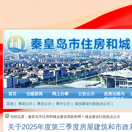
首页
住建新闻
网上办事
公告公示
政策法规与
学法普法专
其他
|
事前公示
|
事后公示
|
事中公示
|
城乡建设行政执法公示
|
栏
你的位置：
秦皇岛市住房和城乡建设局政务网
>
城乡建设行政执法公示
关于2025年度第三季度房屋建筑和市