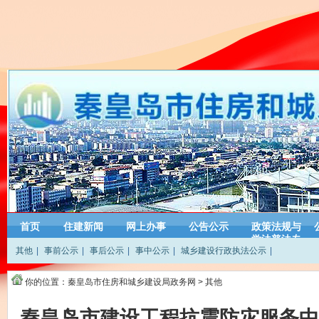
首页
住建新闻
网上办事
公告公示
政策法规与
学法普法专
其他
|
事前公示
|
事后公示
|
事中公示
|
城乡建设行政执法公示
|
栏
你的位置：
秦皇岛市住房和城乡建设局政务网
>
其他
秦皇岛市建设工程抗震防灾服务中心2