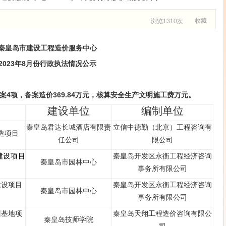
收藏
浏览1310次
秦皇岛市建设工程造价服务中心
202
3
年
8
月
份
行政执法情况
公示
案
4
项
，
备案
造价
369.84
万
元
，核算
安全生产文明施工费
万元
。
建设单位
编制单位
秦皇岛君达长城酒店有限责
立信中德勤（北京）工程咨询有
造项目
任公司
限公司
建设项目
秦皇岛开发区永衡工程经济咨询
秦皇岛市园林中心
事务所有限公司
建设项目
秦皇岛开发区永衡工程经济咨询
秦皇岛市园林中心
事务所有限公司
训基地项
秦皇岛天翔工程造价咨询有限公
秦皇岛技师学院