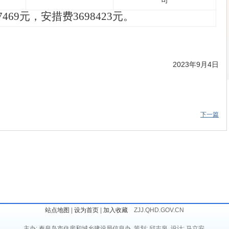
司
7469
元，
安措费
3698423
元。
2023年9月4日
下一篇
站点地图
|
设为首页
|
加入收藏
ZJJ.QHD.GOV.CN
主办: 秦皇岛市住房和城乡建设局信息办 策划: 邱志泉 设计: 马立安