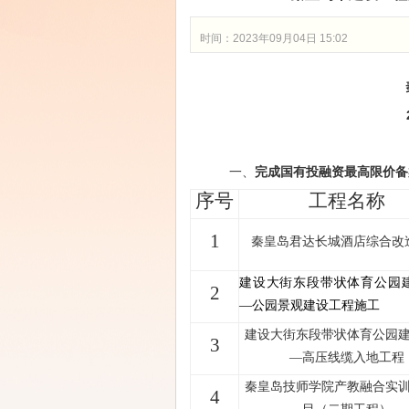
时间：2023年09月04日 15:02
一、
完成
国有投融资
最高限价备
序号
工程名称
1
秦皇岛君达长城酒店综合改
建设大街东段带状体育公园
2
—公园景观建设工程施工
建设大街东段带状体育公园
3
—高压线缆入地工程
秦皇岛技师学院产教融合实
4