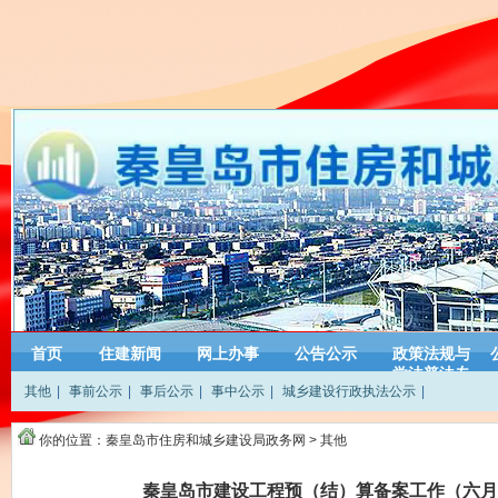
首页
住建新闻
网上办事
公告公示
政策法规与
学法普法专
其他
|
事前公示
|
事后公示
|
事中公示
|
城乡建设行政执法公示
|
栏
你的位置：
秦皇岛市住房和城乡建设局政务网
>
其他
秦皇岛市建设工程预（结）算备案工作（六月