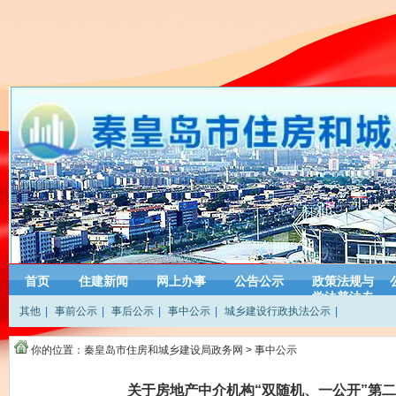
首页
住建新闻
网上办事
公告公示
政策法规与
学法普法专
其他
|
事前公示
|
事后公示
|
事中公示
|
城乡建设行政执法公示
|
栏
你的位置：
秦皇岛市住房和城乡建设局政务网
>
事中公示
关于房地产中介机构“双随机、一公开”第