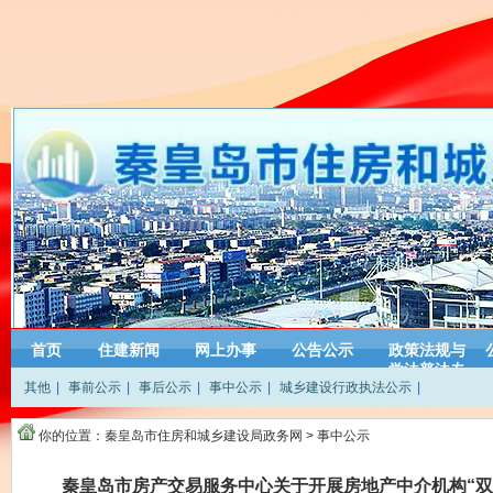
首页
住建新闻
网上办事
公告公示
政策法规与
学法普法专
其他
|
事前公示
|
事后公示
|
事中公示
|
城乡建设行政执法公示
|
栏
你的位置：
秦皇岛市住房和城乡建设局政务网
>
事中公示
秦皇岛市房产交易服务中心关于开展房地产中介机构“双