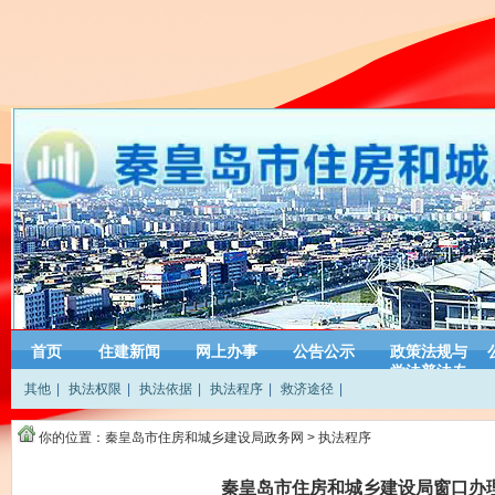
首页
住建新闻
网上办事
公告公示
政策法规与
学法普法专
其他
|
执法权限
|
执法依据
|
执法程序
|
救济途径
|
栏
你的位置：
秦皇岛市住房和城乡建设局政务网
>
执法程序
秦皇岛市住房和城乡建设局窗口办