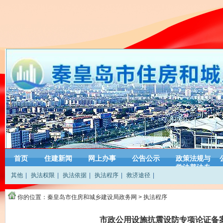
首页
住建新闻
网上办事
公告公示
政策法规与
学法普法专
其他
|
执法权限
|
执法依据
|
执法程序
|
救济途径
|
栏
你的位置：
秦皇岛市住房和城乡建设局政务网
>
执法程序
市政公用设施抗震设防专项论证备