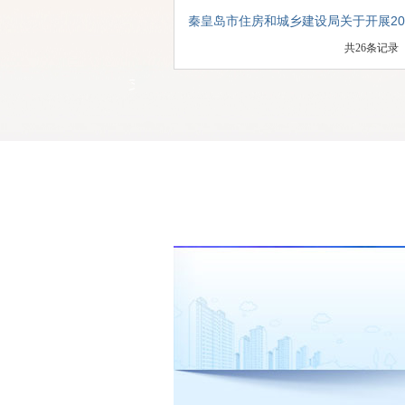
一公开”核查实施方案》的通知
秦皇岛市住房和城乡建设局关于开展20
共
26
条记
公开”核查工作的公告