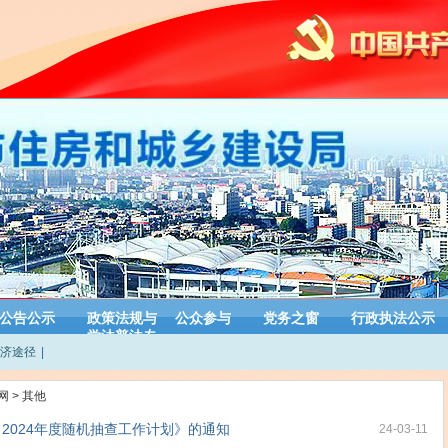
公告公示
政策法规与
公众参与
党务之窗
行政执法公示
学法普法专
济途径
|
栏
网
>
其他
2024年度随机抽查工作计划》的通知
24-03-11