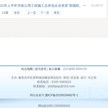
21年上半年市政公用工程施工总承包企业资质“双随机、一
21-05-27
录
1
/
2
页
首页
上一页
下一页
尾页
站点地图
|
设为首页
|
加入收藏
ZJJ.QHD.GOV.CN
主办: 秦皇岛市住房和城乡建设局信息办 策划: 邱志泉 设计: 马立安
联系电话：0335-3065623
联系邮箱：qhdfcjbgs@163.com
网站备案号:
冀ICP备2020028482号-1
网站标识码:1303000003