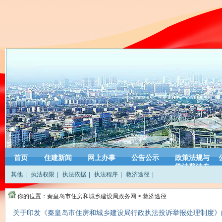
首页
住建新闻
网上办事
公告公示
政策法规与
学法普法专
其他
|
执法权限
|
执法依据
|
执法程序
|
救济途径
|
栏
你的位置：
秦皇岛市住房和城乡建设局政务网
>
救济途径
关于印发《秦皇岛市住房和城乡建设局行政执法投诉举报处理制度》