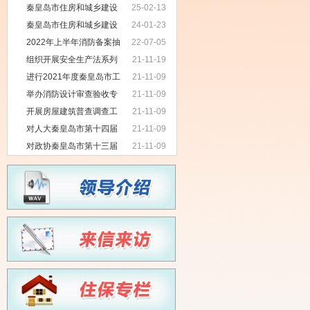
局2025年政府网站信息公开工作年度
秦皇岛市住房和城乡建设
25-02-13
报表
局2024年政府信息公开工作年度报告
秦皇岛市住房和城乡建设
24-01-23
局2023年政府信息公开工作年度报告
2022年上半年消防备案抽
22-07-05
查项目台账
组织开展安全生产法系列
21-11-19
培训工作
进行2021年度秦皇岛市工
21-11-09
程勘察专项监督检查
举办消防设计审查验收专
21-11-09
业技术培训
开展房屋建筑普查调查工
21-11-09
作
对人大秦皇岛市第十四届
21-11-09
人民代表大会第五次会议第37号建议
对政协秦皇岛市第十三届
21-11-09
的答复(1)
委员会第五次会议第135239号提案的
答复(1)