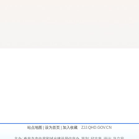
站点地图
|
设为首页
|
加入收藏
ZJJ.QHD.GOV.CN
主办: 秦皇岛市住房和城乡建设局信息办 策划: 邱志泉 设计: 马立安