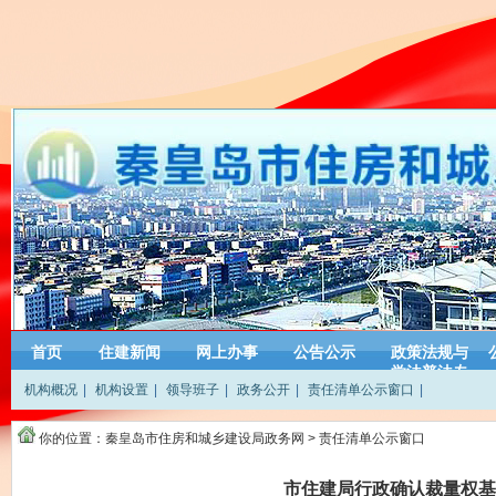
首页
住建新闻
网上办事
公告公示
政策法规与
学法普法专
机构概况
|
机构设置
|
领导班子
|
政务公开
|
责任清单公示窗口
|
栏
你的位置：
秦皇岛市住房和城乡建设局政务网
>
责任清单公示窗口
市住建局行政确认裁量权基