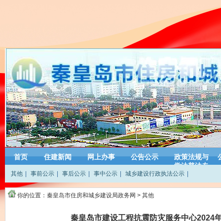
首页
住建新闻
网上办事
公告公示
政策法规与
学法普法专
其他
|
事前公示
|
事后公示
|
事中公示
|
城乡建设行政执法公示
|
栏
你的位置：
秦皇岛市住房和城乡建设局政务网
>
其他
秦皇岛市建设工程抗震防灾服务中心2024年