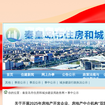
首页
住建新闻
网上办事
公告公示
政策法规与
学法普法专
其他
|
事前公示
|
事后公示
|
事中公示
|
城乡建设行政执法公示
|
栏
你的位置：
秦皇岛市住房和城乡建设局政务网
>
事中公示
关于开展2025年房地产开发企业、房地产中介机构“