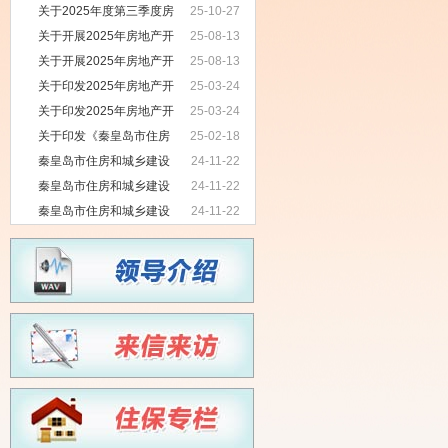
人民群众需求为出发点推动“好房子”建
关于2025年度第三季度房
25-10-27
设 ——住房城乡建设部认真办理代表
屋建筑和市政基础设施工程质量安全
关于开展2025年房地产开
25-08-13
委员建议提案
扬尘巡查情况的通报
发企业、房地产中介机构及交易活
关于开展2025年房地产开
25-08-13
动“双随机、一公开”检查工作的通知
发企业、房地产中介机构“双随机、一
关于印发2025年房地产开
25-03-24
公开”检查工作的通知
发企业、房地产中介机构及交易活
关于印发2025年房地产开
25-03-24
动“双随机、一公开”监管工作实施方案
发企业、房地产中介机构“双随机、一
关于印发《秦皇岛市住房
25-02-18
的通知
公开”监管工作实施方案的通知
和城乡建设局提升行政质量三年行动
秦皇岛市住房和城乡建设
24-11-22
方案（2023-2025年）》的通知
局关于专项整治预拌混凝土企业生产
秦皇岛市住房和城乡建设
24-11-22
质量及海砂使用情况的通报
局关于2024年度第三季度房屋建筑和
秦皇岛市住房和城乡建设
24-11-22
市政基础设施工程质量巡查情况的通
局关于做好建筑工程冬期施工质量管
报
理的通知