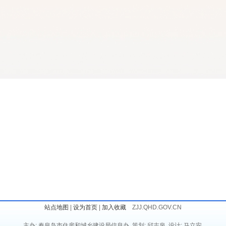
站点地图
|
设为首页
|
加入收藏
ZJJ.QHD.GOV.CN
主办: 秦皇岛市住房和城乡建设局信息办 策划: 邱志泉 设计: 马立安