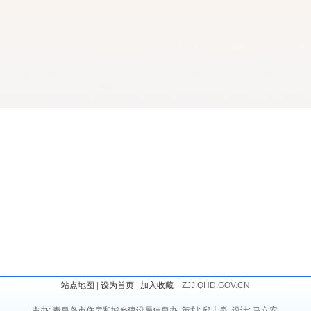
站点地图
|
设为首页
|
加入收藏
ZJJ.QHD.GOV.CN
主办: 秦皇岛市住房和城乡建设局信息办 策划: 邱志泉 设计: 马立安