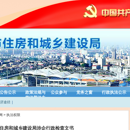
公告公示
政策法规与
公众参与
党务之窗
行政执法公示
学法普法专
济途径
|
栏
网
>
执法权限
住房和城乡建设局涉企行政检查文书