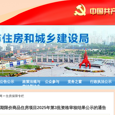
公告公示
政策法规与
公众参与
党务之窗
行政执法公示
学法普法专
栏
网
>
住房保障专栏
期限价商品住房项目2025年第3批资格审核结果公示的通告