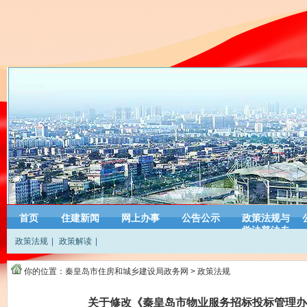
首页
住建新闻
网上办事
公告公示
政策法规与
学法普法专
政策法规
|
政策解读
|
栏
你的位置：
秦皇岛市住房和城乡建设局政务网
>
政策法规
关于修改《秦皇岛市物业服务招标投标管理办