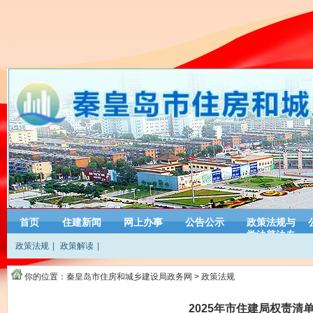
首页
住建新闻
网上办事
公告公示
政策法规与
学法普法专
政策法规
|
政策解读
|
栏
你的位置：
秦皇岛市住房和城乡建设局政务网
>
政策法规
2025年市住建局权责清