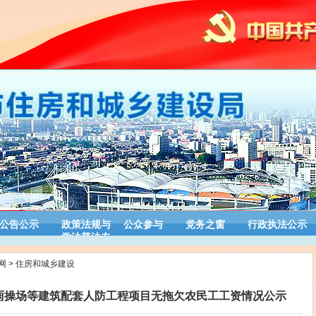
公告公示
政策法规与
公众参与
党务之窗
行政执法公示
学法普法专
栏
网
>
住房和城乡建设
雨操场等建筑配套人防工程项目无拖欠农民工工资情况公示