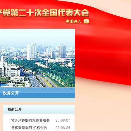
政务公开
最新公开
紫金湾锦御前期物业服务
26-08-07
项目招标公告
博辉秦皇御府 招标公告
26-08-04