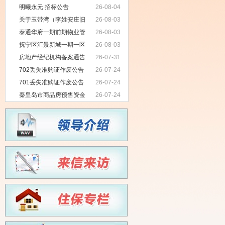
明曦永元 招标公告
26-08-04
关于玉带湾（李姓安庄旧
26-08-03
村改造）七期项目无拖欠农民工工资
泰通华府一期前期物业管
26-08-03
情况公示
理项目招标公告
抚宁区汇景新城一期一区
26-08-03
物业服务项目招标公告
房地产经纪机构备案通告
26-07-31
702丢失准购证作废公告
26-07-24
701丢失准购证作废公告
26-07-24
秦皇岛市商品房预售资金
26-07-24
监管银行项目招标公告