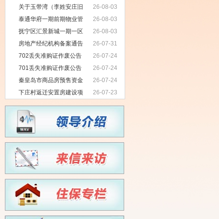
关于玉带湾（李姓安庄旧
26-08-03
村改造）七期项目无拖欠农民工工资
泰通华府一期前期物业管
26-08-03
情况公示
理项目招标公告
抚宁区汇景新城一期一区
26-08-03
物业服务项目招标公告
房地产经纪机构备案通告
26-07-31
702丢失准购证作废公告
26-07-24
701丢失准购证作废公告
26-07-24
秦皇岛市商品房预售资金
26-07-24
监管银行项目招标公告
下庄村返迁安置房建设项
26-07-23
目前期物业服务中标公示