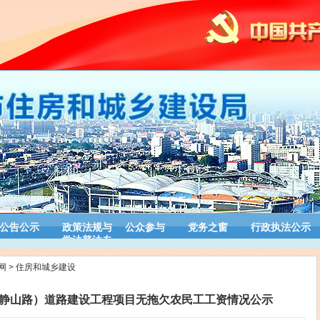
公告公示
政策法规与
公众参与
党务之窗
行政执法公示
学法普法专
栏
网
>
住房和城乡建设
静山路）道路建设工程项目无拖欠农民工工资情况公示