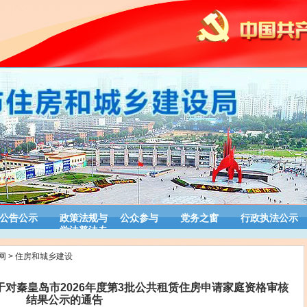
公告公示
政策法规与
公众参与
党务之窗
行政执法公示
学法普法专
栏
网
>
住房和城乡建设
对秦皇岛市2026年度第3批公共租赁住房申请家庭资格审核
结果公示的通告