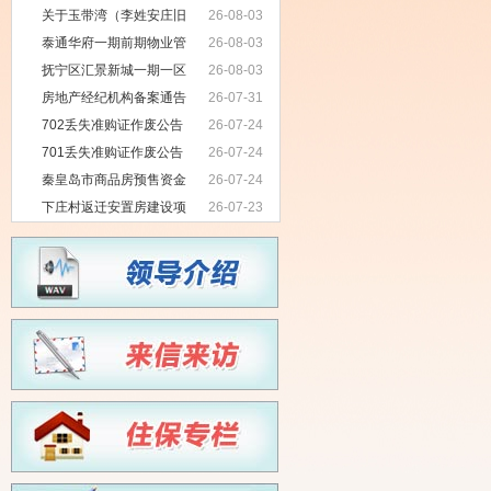
关于玉带湾（李姓安庄旧
26-08-03
村改造）七期项目无拖欠农民工工资
泰通华府一期前期物业管
26-08-03
情况公示
理项目招标公告
抚宁区汇景新城一期一区
26-08-03
物业服务项目招标公告
房地产经纪机构备案通告
26-07-31
702丢失准购证作废公告
26-07-24
701丢失准购证作废公告
26-07-24
秦皇岛市商品房预售资金
26-07-24
监管银行项目招标公告
下庄村返迁安置房建设项
26-07-23
目前期物业服务中标公示