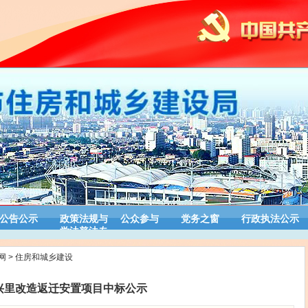
公告公示
政策法规与
公众参与
党务之窗
行政执法公示
学法普法专
栏
网
>
住房和城乡建设
兴里改造返迁安置项目中标公示