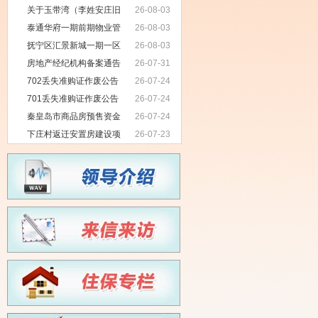
关于玉带湾（李姓安庄旧
26-08-03
村改造）七期项目无拖欠农民工工资
泰通华府一期前期物业管
26-08-03
情况公示
理项目招标公告
抚宁区汇景新城一期一区
26-08-03
物业服务项目招标公告
房地产经纪机构备案通告
26-07-31
702丢失准购证作废公告
26-07-24
701丢失准购证作废公告
26-07-24
秦皇岛市商品房预售资金
26-07-24
监管银行项目招标公告
下庄村返迁安置房建设项
26-07-23
目前期物业服务中标公示