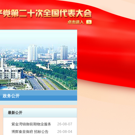
政务公开
最新公开
紫金湾锦御前期物业服务
26-08-07
项目招标公告
博辉秦皇御府 招标公告
26-08-04