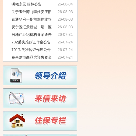
明曦永元 招标公告
26-08-04
关于玉带湾（李姓安庄旧
26-08-03
村改造）七期项目无拖欠农民工工资
泰通华府一期前期物业管
26-08-03
情况公示
理项目招标公告
抚宁区汇景新城一期一区
26-08-03
物业服务项目招标公告
房地产经纪机构备案通告
26-07-31
702丢失准购证作废公告
26-07-24
701丢失准购证作废公告
26-07-24
秦皇岛市商品房预售资金
26-07-24
监管银行项目招标公告