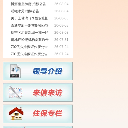
项目招标公告
博辉秦皇御府 招标公告
26-08-04
明曦永元 招标公告
26-08-04
关于玉带湾（李姓安庄旧
26-08-03
村改造）七期项目无拖欠农民工工资
泰通华府一期前期物业管
26-08-03
情况公示
理项目招标公告
抚宁区汇景新城一期一区
26-08-03
物业服务项目招标公告
房地产经纪机构备案通告
26-07-31
702丢失准购证作废公告
26-07-24
701丢失准购证作废公告
26-07-24