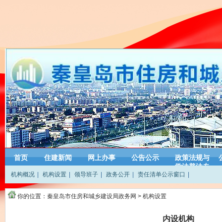
首页
住建新闻
网上办事
公告公示
政策法规与
学法普法专
机构概况
|
机构设置
|
领导班子
|
政务公开
|
责任清单公示窗口
|
栏
你的位置：
秦皇岛市住房和城乡建设局政务网
>
机构设置
内设机构